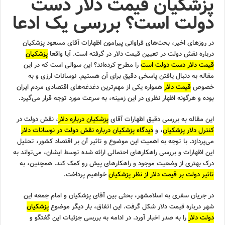
پزشکیان قیمت دلار دست
دولت است؟ بررسی یک ادعا
در روزهای اخیر، بحث‌های فراوانی پیرامون اظهارات آقای مسعود پزشکیان
درباره نقش دولت در تعیین قیمت دلار در گرفته است. آیا واقعا
پزشکیان
قیمت دلار دست دولت است
را مطرح کرده‌اند؟ این سوالی است که در این
مقاله به دنبال یافتن پاسخی دقیق برای آن هستیم. نوسانات ارزی و به
خصوص
قیمت دلار
همواره یکی از مهم‌ترین دغدغه‌های اقتصادی مردم ایران
بوده و هرگونه اظهار نظری در این زمینه، به سرعت مورد توجه قرار می‌گیرد.
این مقاله به بررسی دقیق اظهارات آقای
پزشکیان درباره دلار
، نقش دولت در
کنترل دلار پزشکیان
، و
دیدگاه پزشکیان درباره نقش دولت در نوسانات دلار
می‌پردازد. با توجه به اهمیت این موضوع و تاثیر آن بر اقتصاد کشور، تحلیل
این اظهارات و بررسی راهکارهای احتمالی ارائه شده توسط ایشان، می‌تواند به
درک بهتری از وضعیت موجود و راهکارهای پیش رو کمک کند. همچنین، به
تاثیر دولت بر قیمت دلار از نظر پزشکیان
خواهیم پرداخت.
در جریان سفری به اسلامشهر، بحثی بین آقای پزشکیان و امام جمعه این
شهر درباره قیمت دلار شکل گرفت. این اتفاق، بار دیگر موضوع
پزشکیان
دولت دلار
را به صدر اخبار آورد. در ادامه به بررسی جزئیات این گفتگو و