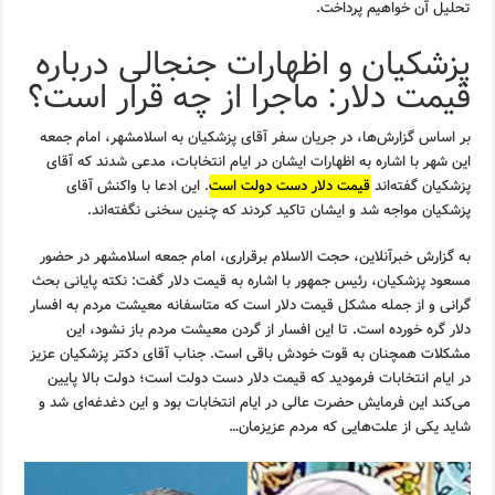
تحلیل آن خواهیم پرداخت.
پزشکیان و اظهارات جنجالی درباره
قیمت دلار: ماجرا از چه قرار است؟
بر اساس گزارش‌ها، در جریان سفر آقای پزشکیان به اسلامشهر، امام جمعه
این شهر با اشاره به اظهارات ایشان در ایام انتخابات، مدعی شدند که آقای
پزشکیان گفته‌اند
قیمت دلار دست دولت است
. این ادعا با واکنش آقای
پزشکیان مواجه شد و ایشان تاکید کردند که چنین سخنی نگفته‌اند.
به گزارش خبرآنلاین، حجت الاسلام برقراری، امام جمعه اسلامشهر در حضور
مسعود پزشکیان، رئیس جمهور با اشاره به قیمت دلار گفت: نکته پایانی بحث
گرانی و از جمله مشکل قیمت دلار است که متاسفانه معیشت مردم به افسار
دلار گره خورده است. تا این افسار از گردن معیشت مردم باز نشود، این
مشکلات همچنان به قوت خودش باقی است. جناب آقای دکتر پزشکیان عزیز
در ایام انتخابات فرمودید که قیمت دلار دست دولت است؛ دولت بالا پایین
می‌کند این فرمایش حضرت عالی در ایام انتخابات بود و این دغدغه‌ای شد و
شاید یکی از علت‌هایی که مردم عزیزمان…