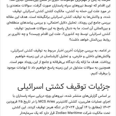
این اقدام که توسط نیروهای سپاه پاسداران صورت گرفت، سوالات متعددی را
در مورد علت این
حمله به کشتی
، مالکیت کشتی
کشتی اسرائیلی توقیف
شده
، و
واکنش‌ها به توقیف کشتی اسرائیلی
برانگیخته است. هدف این مقاله
بررسی جامع این رویداد، تحلیل دلایل احتمالی، و بررسی پیامدهای منطقه‌ای
و بین‌المللی آن است. ما به دنبال پاسخ به این سوالات هستیم:
توقیف
کشتی اسرائیلی توسط چه کشوری؟
، علت این اقدام چیست؟ و چه تاثیری بر
روابط بین‌الملل
خواهد داشت؟
در ادامه، به بررسی جزئیات
آخرین اخبار مربوط به توقیف کشتی اسرائیلی
،
واکنش‌های داخلی و خارجی، و تحلیل کارشناسان در این زمینه خواهیم
پرداخت. هدف ما ارائه یک دیدگاه بی‌طرفانه و جامع از این رویداد مهم است.
همچنین به سوالات متداول در این زمینه پاسخ خواهیم داد تا ابهامات موجود
را برطرف کنیم.
جزئیات توقیف کشتی اسرائیلی
بر اساس گزارش‌های منتشر شده، نیروهای ویژه دریایی سپاه پاسداران با
اجرای عملیات هلی‌برن، کشتی کانتینربر MCS Aries را در تاریخ ۲۵ فروردین
۱۴۰۳ (مطابق با ۱۴ آوریل ۲۰۲۴) در تنگه هرمز توقیف کردند. این کشتی
تحت مالکیت شرکت Zodiac Maritime قرار دارد که یک سرمایه‌دار