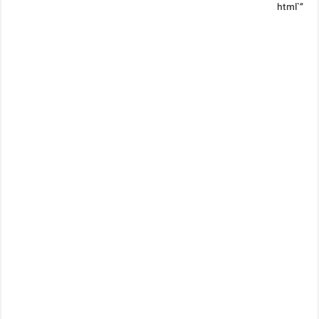
“`html