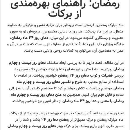
رمضان: راهنمای بهره‌مندی
از برکات
ماه مبارک رمضان، فرصتی است بی‌نظیر برای تزکیه نفس و نزدیکی به خداوند
متعال. در این ماه پربرکت، هر روز با دعایی مخصوص، دریچه‌ای نو به سوی
معنویت و رستگاری گشوده می‌شود. در این میان،
دعای روز ۲۴ ماه رمضان
،
جایگاه ویژه‌ای دارد. این دعا، گنجینه‌ای از معارف الهی است که با تدبر در آن و
عمل به مضامین آن، می‌توان به کمالات روحی والایی دست یافت.
در این مقاله، قصد داریم تا به بررسی ابعاد مختلف
دعای روز بیست و چهارم
رمضان
بپردازیم. ابتدا متن و ترجمه این دعا را ارائه خواهیم داد، سپس به
بررسی
فضیلت و ثواب دعای روز ۲۴ رمضان
خواهیم پرداخت. در ادامه، با
استفاده از منابع معتبر، به
شرح و تفسیر دعای روز بیست و چهارم ماه
رمضان
خواهیم پرداخت و تلاش خواهیم کرد تا مفاهیم کلیدی آن را به زبانی
ساده و قابل فهم بیان کنیم. همچنین به
متن دعای روز بیست و چهارم ماه
رمضان با معنی
و
دعا روز ۲۴ ماه رمضان
از نظر لغوی نیز خواهیم پرداخت.
امیدواریم این مقاله، گامی کوچک در جهت بهره‌مندی هر چه بیشتر از برکات
ماه مبارک رمضان و درک عمیق‌تر از
رمضان دعا روز ۲۴
باشد و شما را در
مسیر تقرب الهی یاری رساند. برای درک بهتر
دعای روز بیست و چهارم رمضان