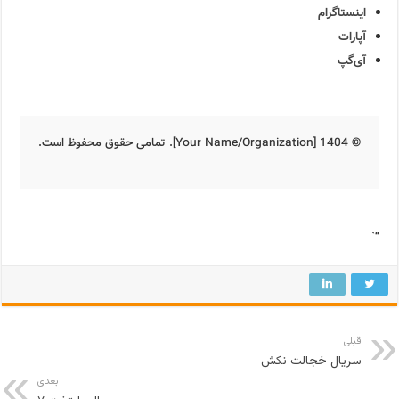
اینستاگرام
آپارات
آی‌گپ
© 1404 [Your Name/Organization]. تمامی حقوق محفوظ است.
“`
قبلی
سریال خجالت نکش
بعدی