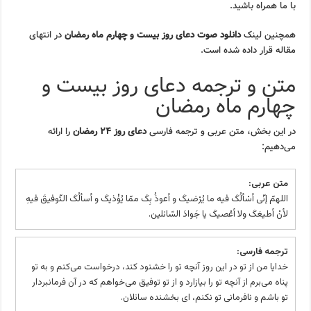
با ما همراه باشید.
همچنین لینک
دانلود صوت دعای روز بیست و چهارم ماه رمضان
در انتهای
مقاله قرار داده شده است.
متن و ترجمه دعای روز بیست و
چهارم ماه رمضان
در این بخش، متن عربی و ترجمه فارسی
دعای روز ۲۴ رمضان
را ارائه
می‌دهیم:
متن عربی:
اللهمّ إنّی أسْألُکَ فیه ما یُرْضیکَ و أعوذُ بِکَ ممّا یُؤْذیکَ و أسألُکَ التّوفیقَ فیهِ
لأنْ أطیعَکَ ولا أعْصیکَ یا جَوادَ السّائلین.
ترجمه فارسی:
خدایا من از تو در این روز آنچه تو را خشنود کند، درخواست می‌کنم و به تو
پناه می‌برم از آنچه تو را بیازارد و از تو توفیق می‌خواهم که در آن فرمانبردار
تو باشم و نافرمانی تو نکنم، ای بخشنده سائلان.