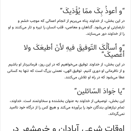
“و أعوذُ بِکَ ممّا یُؤْذیکَ”
در این بخش، از خداوند پناه می‌بریم از انجام اعمالی که موجب خشم و
نارضایتی او می‌شود. گناهان و معاصی، قلب انسان را تیره و تار می‌کنند و او
را از خداوند دور می‌سازند.
“و أسألُکَ التّوفیقَ فیهِ لأنْ أطیعَکَ ولا
أعْصیکَ”
در این بخش، از خداوند توفیق می‌خواهیم که در این روز، فرمانبردار او باشیم
و از نافرمانی او دوری کنیم. توفیق الهی، نعمتی بزرگ است که تنها به کسانی
عطا می‌شود که در راه او تلاش می‌کنند.
“یا جَوادَ السّائلین”
این بخش، توصیفی از خداوند به عنوان بخشنده و سخاوتمند است. خداوند،
تمام نیازهای بندگان خود را برآورده می‌کند و هیچ کس را از درگاه خود ناامید
نمی‌گرداند.
اوقات شرعی آبادان و خرمشهر در