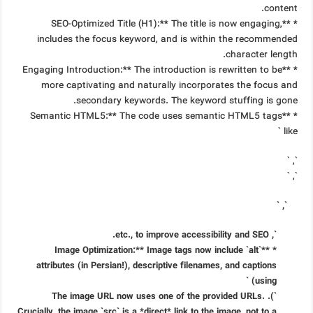
content.
* **SEO-Optimized Title (H1):** The title is now engaging,
includes the focus keyword, and is within the recommended
character length.
* **Engaging Introduction:** The introduction is rewritten to be
more captivating and naturally incorporates the focus and
secondary keywords. The keyword stuffing is gone.
* **Semantic HTML5:** The code uses semantic HTML5 tags
like `
`, `
`, `
`, `
`, etc., to improve accessibility and SEO.
* **Image Optimization:** Image tags now include `alt`
attributes (in Persian!), descriptive filenames, and captions
(using `
`). The image URL now uses one of the provided URLs.
Crucially, the image `src` is a *direct* link to the image, not to a