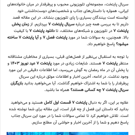
سریال پایتخت، مجموعه‌ای تلویزیونی محبوب و پرطرفدار در میان خانواده‌های
ایرانی، همواره با داستان‌های جذاب و شخصیت‌های دوست‌داشتنی خود
توانسته است بینندگان بسیاری را پای تلویزیون بنشاند. در این مقاله قصد
داریم تا به بررسی همه چیز درباره
سریال پایتخت ۷
بپردازیم. از
زمان پخش
پایتخت ۷
در تلویزیون و شبکه‌های مختلف، تا
دانلود پایتخت ۷
با کیفیت
بالا. همچنین، به سوالات شما در مورد
پایتخت فصل ۷
و
آیا پایتخت ۷ ساخته
میشود؟
پاسخ خواهیم داد.
با توجه به استقبال بی‌نظیر از فصل‌های قبلی، بسیاری از مخاطبان مشتاقانه
منتظر
پایتخت ۷
هستند. شایعات زیادی در مورد
پایتخت ۷ عید نوروز ۱۴۰۳
و
یا پخش آن در ماه رمضان به گوش می‌رسید، اما اطلاعات دقیقی در این مورد
وجود نداشت. در ادامه، آخرین اخبار و اطلاعات موثق درباره این سریال
پرطرفدار را با شما به اشتراک خواهیم گذاشت. آیا می‌خواهید بدانید
بازیگران
سریال پایتخت ۷ چه کسانی هستند؟
همراه ما باشید.
علاوه بر این، اگر به دنبال
پایتخت ۷ قسمت اول کامل
هستید و می‌خواهید
بدانید که داستان این فصل از چه قرار است، این مقاله برای شما نوشته شده
است. تلاش خواهیم کرد تا تمامی سوالات شما را در مورد این سریال جذاب
پاسخ دهیم و شما را از آخرین اخبار و حواشی آن مطلع سازیم.