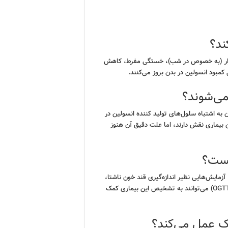
ند؟
ادرار (به خصوص در شب)، خستگی مفرط، کاهش
 کمبود انسولین در بدن بروز می‌کنند.
می‌شوند؟
به اشتباه سلول‌های تولید کننده انسولین در
 بیماری نقش دارند، اما علت دقیق آن هنوز
ست؟
مایش‌هایی نظیر اندازه‌گیری قند خون ناشتا،
آزمایش هموگلوبین A1c (HbA1c) و آزمایش تحمل گلوکز خوراکی (OGTT) می‌توانند به تشخیص این بیماری کمک
ک عمل می‌کند؟