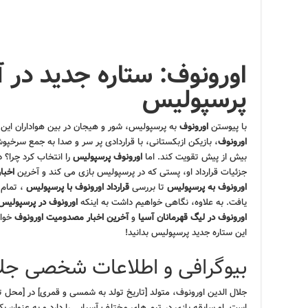
اورونوف: ستاره جدید در
پرسپولیس
با پیوستن
اورونوف
به پرسپولیس، شور و هیجان در بین هواداران این
اورونوف
، بازیکن ازبکستانی، با قراردادی پر سر و صدا به جمع سرخپو
بیش از پیش تقویت کند. اما
اورونوف پرسپولیس
را انتخاب کرد چرا؟ 
جزئیات قرارداد او، پستی که در پرسپولیس بازی می کند و آخرین
اخبا
اورونوف به پرسپولیس
تا بررسی
قرارداد اورونوف با پرسپولیس
، تمام 
یافت. به علاوه، نگاهی خواهیم داشت به اینکه
اورونوف در پرسپولیس
اورونوف در لیگ قهرمانان آسیا
و
آخرین اخبار مصدومیت اورونوف
خواه
این ستاره جدید پرسپولیس بدانید!
بیوگرافی و اطلاعات شخصی جلا
جلال الدین اورونوف، متولد [تاریخ تولد به شمسی و قمری] در [محل ت
است. او سابقه بازی در تیم های مختلف آسیایی را دارد و به عنوان 