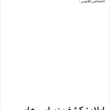
اختصاصی ققنوس :