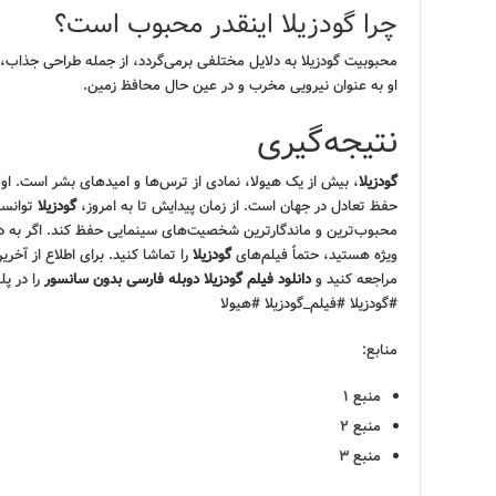
چرا گودزیلا اینقدر محبوب است؟
محبوبیت گودزیلا به دلایل مختلفی برمی‌گردد، از جمله طراحی جذاب،
او به عنوان نیرویی مخرب و در عین حال محافظ زمین.
نتیجه‌گیری
گودزیلا
، بیش از یک هیولا، نمادی از ترس‌ها و امیدهای بشر است. او 
حفظ تعادل در جهان است. از زمان پیدایش تا به امروز،
گودزیلا
توانسته
محبوب‌ترین و ماندگارترین شخصیت‌های سینمایی حفظ کند. اگر به دنب
ویژه هستید، حتماً فیلم‌های
گودزیلا
را تماشا کنید. برای اطلاع از آخر
مراجعه کنید و
دانلود فیلم گودزیلا دوبله فارسی بدون سانسور
را در پل
#گودزیلا #فیلم_گودزیلا #هیولا
منابع:
منبع ۱
منبع ۲
منبع ۳