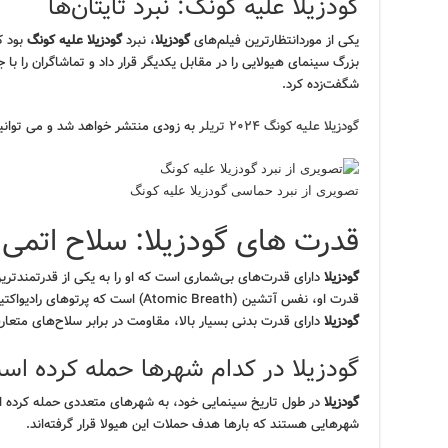
گودزیلا علیه کونگ: نبرد تایتان‌ها
یکی از موردانتظارترین فیلم‌های
گودزیلا
، نبرد
گودزیلا علیه کونگ
بزرگ سینمای هیولایی را در مقابل یکدیگر قرار داد و تماشاگران را با
شگفت‌زده کرد.
گودزیلا علیه کونگ ۲۰۲۴ تریلر
به زودی منتشر خواهد شد و می توانی
تصویری از نبرد حماسی گودزیلا علیه کونگ
قدرت های گودزیلا: سلاح اتمی
گودزیلا
دارای قدرت‌های بی‌شماری است که او را به یکی از قدرتمندتر
قدرت او، نفس آتشین (Atomic Breath) است که پرتوهای رادیواکتیو را از دهان خود ساطع می‌کند. علاوه بر این،
گودزیلا
دارای قدرت بدنی بسیار بالا، مقاومت در برابر سلاح‌های متعار
گودزیلا در کدام شهرها حمله کرده اس
گودزیلا
در طول تاریخ سینمایی خود، به شهرهای متعددی حمله کرده اس
شهرهایی هستند که بارها هدف حملات این هیولا قرار گرفته‌اند.