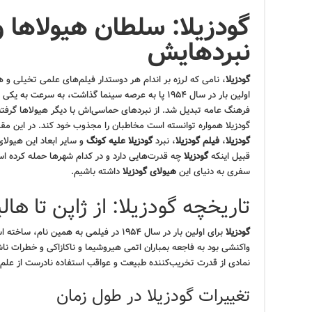
گودزیلا: سلطان هیولاها و
نبردهایش
گودزیلا
، نامی که لرزه بر اندام هر دوستدار فیلم‌های علمی تخیلی و هی
اولین بار در سال ۱۹۵۴ پا به عرصه سینما گذاشت، به سرع
فرهنگ عامه تبدیل شد. از نبردهای حماسی‌اش با دیگر هیولاها گرفت
گودزیلا همواره توانسته است مخاطبان را مجذوب خود کند. در این مقا
گودزیلا
،
فیلم گودزیلا
، نبرد
گودزیلا علیه کونگ
و سایر ابعاد این هیولای
قبیل اینکه
گودزیلا
چه قدرت‌هایی دارد و در کدام شهرها حمله کرده است
سفری به دنیای این
هیولای گودزیلا
داشته باشیم.
تاریخچه گودزیلا: از ژاپن تا هال
گودزیلا
برای اولین بار در سال ۱۹۵۴ در فیلمی به همی
واکنشی بود به فاجعه بمباران اتمی هیروشیما و ناکازاکی و خطرات ن
نمادی از قدرت تخریب‌کننده طبیعت و عواقب استفاده نادرست از علم 
تغییرات گودزیلا در طول زمان