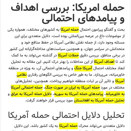
حمله امریکا: بررسی اهداف
و پیامدهای احتمالی
بحث و گفتگو پیرامون احتمال
حمله امریکا
به کشورهای مختلف، همواره یکی
از موضوعات داغ در عرصه بین‌المللی بوده است. دلایل متعددی برای این
مسئله وجود دارد، از جمله نقش نظامی آمریکا در حفظ منافع خود و
متحدانش در سراسر جهان، و همچنین سیاست‌های مداخله‌گرایانه این کشور
در برخی مناطق. بررسی دقیق
حملات آمریکا
در گذشته می‌تواند به ما کمک
کند تا
اهداف آمریکا
از این مداخلات را بهتر درک کنیم. این مقاله به تحلیل
ابعاد مختلف احتمال
آمریکا جنگ
و پیامدهای احتمالی آن، به ویژه در منطقه
خاورمیانه، می‌پردازد. ما به طور خاص به بررسی الگوهای رفتاری
نظامی
آمریکا
و تاثیر آن بر ثبات منطقه خواهیم پرداخت. همچنین، تحلیل‌های
مختلف در مورد
حمله آمریکا به ایران در صورت جنگ
،
حمله احتمالی آمریکا
به خاورمیانه
،
پیامدهای حمله آمریکا به سوریه
،
دلایل حمله آمریکا به عراق
و
تحلیل حمله آمریکا به افغانستان
مورد بررسی قرار خواهند گرفت.
تحلیل دلایل احتمالی حمله آمریکا
دلایل متعددی می‌تواند محرک
حمله آمریکا
به یک کشور باشد. این دلایل