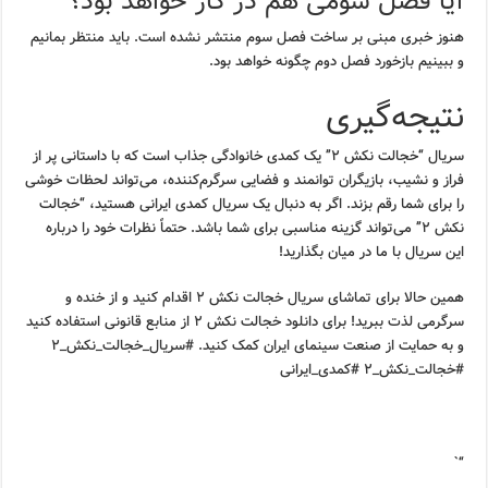
آیا فصل سومی هم در کار خواهد بود؟
هنوز خبری مبنی بر ساخت فصل سوم منتشر نشده است. باید منتظر بمانیم
و ببینیم بازخورد فصل دوم چگونه خواهد بود.
نتیجه‌گیری
سریال “خجالت نکش ۲” یک کمدی خانوادگی جذاب است که با داستانی پر از
فراز و نشیب، بازیگران توانمند و فضایی سرگرم‌کننده، می‌تواند لحظات خوشی
را برای شما رقم بزند. اگر به دنبال یک سریال کمدی ایرانی هستید، “خجالت
نکش ۲” می‌تواند گزینه مناسبی برای شما باشد. حتماً نظرات خود را درباره
این سریال با ما در میان بگذارید!
همین حالا برای تماشای سریال خجالت نکش ۲ اقدام کنید و از خنده و
سرگرمی لذت ببرید! برای دانلود خجالت نکش ۲ از منابع قانونی استفاده کنید
و به حمایت از صنعت سینمای ایران کمک کنید. #سریال_خجالت_نکش_۲
#خجالت_نکش_۲ #کمدی_ایرانی
“`