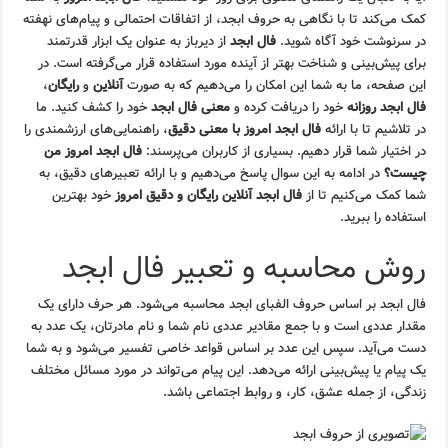
کمک می‌کند تا با نگاهی به حروف ابجد، از اتفاقات احتمالی و پیام‌های نهفته
در سرنوشت خود آگاه شوید.
فال ابجد
از دیرباز به عنوان یک ابزار قدرتمند
برای پیش‌بینی و شناخت بهتر از آینده مورد استفاده قرار می‌گرفته است. در
این صفحه، ما به شما این امکان را می‌دهیم که به صورت
آنلاین
و
رایگان
،
فال ابجد روزانه
خود را دریافت کرده و
معنی فال ابجد
خود را کشف کنید. ما
در تلاشیم تا با ارائه
فال ابجد امروز با معنی دقیق
، راهنمایی‌های ارزشمندی را
در اختیار شما قرار دهیم. بسیاری از کاربران می‌پرسند:
فال ابجد امروز من
چیست؟
در ادامه به این سوال پاسخ می‌دهیم و با ارائه تعبیرهای دقیق، به
شما کمک می‌کنیم تا از
فال ابجد آنلاین رایگان و دقیق امروز
خود بهترین
استفاده را ببرید.
روش محاسبه و تعبیر فال ابجد
فال ابجد بر اساس حروف الفبای ابجد محاسبه می‌شود. هر حرف دارای یک
مقدار عددی است و با جمع مقادیر عددی نام شما و نام مادرتان، یک عدد به
دست می‌آید. سپس این عدد بر اساس قواعد خاصی تفسیر می‌شود و به شما
یک پیام یا پیش‌بینی ارائه می‌دهد. این پیام می‌تواند در مورد مسائل مختلف
زندگی، از جمله عشق، کار، و روابط اجتماعی باشد.