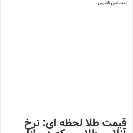
اختصاصی ققنوس :
قیمت طلا لحظه ای: نرخ