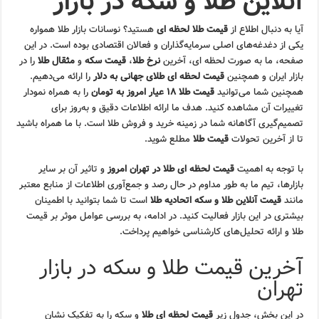
آنلاین طلا و سکه در بازار
آیا به دنبال اطلاع از
قیمت طلا لحظه ای
هستید؟ نوسانات بازار طلا همواره
یکی از دغدغه‌های اصلی سرمایه‌گذاران و فعالان اقتصادی بوده است. در این
صفحه، ما به صورت لحظه ای، آخرین
نرخ طلا
،
قیمت سکه
و
مثقال طلا
را در
بازار ایران و همچنین
قیمت لحظه ای طلای جهانی به دلار
را ارائه می‌دهیم.
همچنین شما می‌توانید
قیمت طلا ۱۸ عیار امروز به تومان
را به همراه نمودار
تغییرات آن مشاهده کنید. هدف ما ارائه اطلاعات دقیق و به‌روز برای
تصمیم‌گیری آگاهانه شما در زمینه خرید و فروش طلا است. با ما همراه باشید
تا از آخرین تحولات
قیمت طلا
مطلع شوید.
با توجه به اهمیت
قیمت لحظه ای طلا در تهران امروز
و تاثیر آن بر سایر
بازارها، تیم ما به طور مداوم در حال رصد و جمع‌آوری اطلاعات از منابع معتبر
مانند
قیمت آنلاین طلا و سکه اتحادیه طلا
است تا شما بتوانید با اطمینان
بیشتری در این بازار فعالیت کنید. در ادامه، به بررسی عوامل موثر بر قیمت
طلا و ارائه تحلیل‌های کارشناسی خواهیم پرداخت.
آخرین قیمت طلا و سکه در بازار
تهران
در این بخش، جدول زیر
قیمت لحظه ای طلا
و سکه را به تفکیک نشان