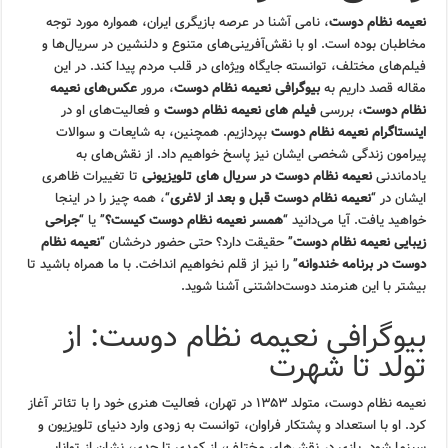
نعیمه نظام دوست
، نامی آشنا در عرصه بازیگری ایران، همواره مورد توجه
مخاطبان بوده است. او با نقش‌آفرینی‌های متنوع و دلنشین در سریال‌ها و
فیلم‌های مختلف، توانسته جایگاه ویژه‌ای در قلب مردم پیدا کند. در این
مقاله قصد داریم به
بیوگرافی نعیمه نظام دوست
، مرور
عکس‌های نعیمه
نظام دوست
، بررسی
فیلم های نعیمه نظام دوست
و فعالیت‌های او در
اینستاگرام نعیمه نظام دوست
بپردازیم. همچنین، به شایعات و سوالات
پیرامون زندگی شخصی ایشان نیز پاسخ خواهیم داد. از نقش‌های به
یادماندنی
نعیمه نظام دوست در سریال های تلویزیونی
تا تغییرات ظاهری
ایشان در “
نعیمه نظام دوست قبل و بعد از لاغری
“، همه چیز را در اینجا
خواهید یافت. آیا می‌دانید “
همسر نعیمه نظام دوست کیست؟
” یا “
جراحی
زیبایی نعیمه نظام دوست
” حقیقت دارد؟ حتی حضور درخشان “
نعیمه نظام
دوست در برنامه خندوانه
” را نیز از قلم نخواهیم انداخت. با ما همراه باشید تا
بیشتر با این هنرمند دوست‌داشتنی آشنا شوید.
بیوگرافی نعیمه نظام دوست: از
تولد تا شهرت
نعیمه نظام دوست، متولد ۱۳۵۳ در تهران، فعالیت هنری خود را با تئاتر آغاز
کرد. او با استعداد و پشتکار فراوان، توانست به زودی وارد دنیای تلویزیون و
سینما شود. بازی در نقش‌های مختلف، از کمدی تا جدی، نشان از توانایی