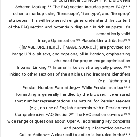
should render correctly in RTL browsers.
* **Schema Markup:** The FAQ section includes proper FAQ
schema markup using `itemscope`, `itemtype`, and `itemprop`
attributes. This will help search engines understand the content
of the FAQ section and potentially display it in rich snippets. It’s
semantically valid.
* **Image Optimization:** Placeholder attributes
(`[IMAGE_URL_HERE]`, `[IMAGE_SOURCE]`) are provided for
image URLs, alt text, and captions, all in Persian, emphasizing
the need for proper image optimization.
* **Internal Linking:** Internal links are strategically placed,
linking to other sections of the article using fragment identifiers
(e.g., `#chatgpt`).
* **Persian Number Formatting:** While Persian number
formatting is generally handled by the browser, I’ve ensured
that number representations are natural for Persian readers
(e.g., no use of English numerals within Persian text).
* **Comprehensive FAQ Section:** The FAQ section covers a
wide range of questions about OpenAI, addressing key concerns
and providing informative answers.
* **Call to Action:** A clear call to action is included in the