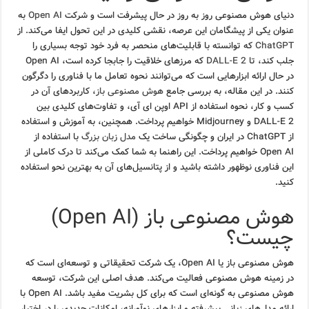
دنیای هوش مصنوعی روز به روز در حال پیشرفت است و شرکت
Open AI
به
عنوان یکی از پیشگامان این عرصه، نقشی کلیدی در این تحول ایفا می‌کند. از
ChatGPT
که توانسته با قابلیت‌های منحصر به فرد خود توجه بسیاری را
جلب کند، تا
DALL-E 2
که مرزهای خلاقیت را جابجا کرده است، Open AI
در حال ارائه ابزارهایی است که می‌توانند نحوه تعامل ما با فناوری را دگرگون
کنند. در این مقاله، به بررسی جامع
هوش مصنوعی باز
، کاربردهای آن در
کسب و کار، نحوه استفاده از API اوپن ای آی، و تفاوت‌های کلیدی بین
DALL-E 2 و Midjourney خواهیم پرداخت. همچنین، به آموزش و استفاده
از ChatGPT در ایران و چگونگی ساخت یک
مدل زبان بزرگ
با استفاده از
Open AI خواهیم پرداخت. این راهنما به شما کمک می‌کند تا درک کاملی از
این فناوری نوظهور داشته باشید و از پتانسیل‌های آن به بهترین نحو استفاده
کنید.
هوش مصنوعی باز (Open AI)
چیست؟
هوش مصنوعی باز یا Open AI، یک شرکت تحقیقاتی و توسعه‌ای است که
در زمینه هوش مصنوعی فعالیت می‌کند. هدف اصلی این شرکت، توسعه
هوش مصنوعی به گونه‌ای است که برای کل بشریت مفید باشد. Open AI با
ارائه مدل‌های زبانی پیشرفته و ابزارهای نوآورانه، امکانات جدیدی را در اختیار