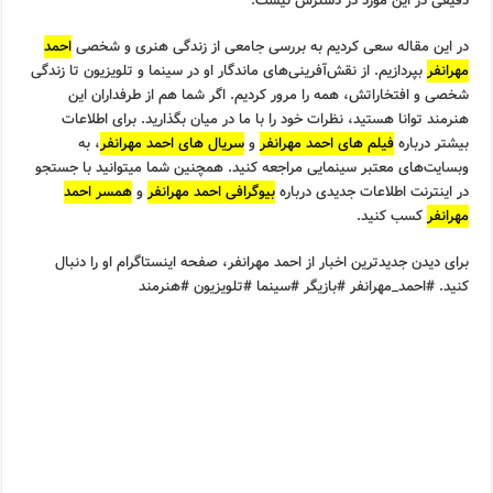
دقیقی در این مورد در دسترس نیست.
در این مقاله سعی کردیم به بررسی جامعی از زندگی هنری و شخصی
احمد
مهرانفر
بپردازیم. از نقش‌آفرینی‌های ماندگار او در سینما و تلویزیون تا زندگی
شخصی و افتخاراتش، همه را مرور کردیم. اگر شما هم از طرفداران این
هنرمند توانا هستید، نظرات خود را با ما در میان بگذارید. برای اطلاعات
بیشتر درباره
فیلم های احمد مهرانفر
و
سریال های احمد مهرانفر
، به
وبسایت‌های معتبر سینمایی مراجعه کنید. همچنین شما میتوانید با جستجو
در اینترنت اطلاعات جدیدی درباره
بیوگرافی احمد مهرانفر
و
همسر احمد
مهرانفر
کسب کنید.
برای دیدن جدیدترین اخبار از احمد مهرانفر، صفحه اینستاگرام او را دنبال
کنید. #احمد_مهرانفر #بازیگر #سینما #تلویزیون #هنرمند