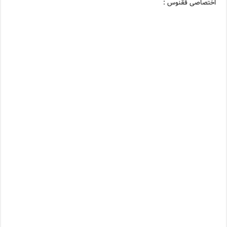
اختصاصی ققنوس :