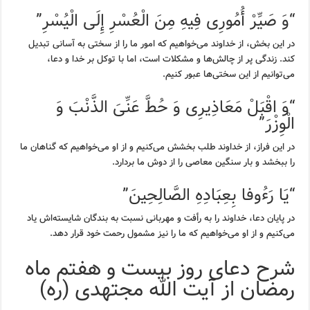
“وَ صَیِّرْ أُمُورِی فِیهِ مِنَ الْعُسْرِ إِلَى الْیُسْرِ”
در این بخش، از خداوند می‌خواهیم که امور ما را از سختی به آسانی تبدیل
کند. زندگی پر از چالش‌ها و مشکلات است، اما با توکل بر خدا و دعا،
می‌توانیم از این سختی‌ها عبور کنیم.
“وَ اقْبَلْ مَعَاذِیرِی وَ حُطَّ عَنِّیَ الذَّنْبَ وَ
الْوِزْرَ”
در این فراز، از خداوند طلب بخشش می‌کنیم و از او می‌خواهیم که گناهان ما
را ببخشد و بار سنگین معاصی را از دوش ما بردارد.
“یَا رَءُوفا بِعِبَادِهِ الصَّالِحِینَ”
در پایان دعا، خداوند را به رأفت و مهربانی نسبت به بندگان شایسته‌اش یاد
می‌کنیم و از او می‌خواهیم که ما را نیز مشمول رحمت خود قرار دهد.
شرح دعای روز بیست و هفتم ماه
رمضان از آیت الله مجتهدی (ره)