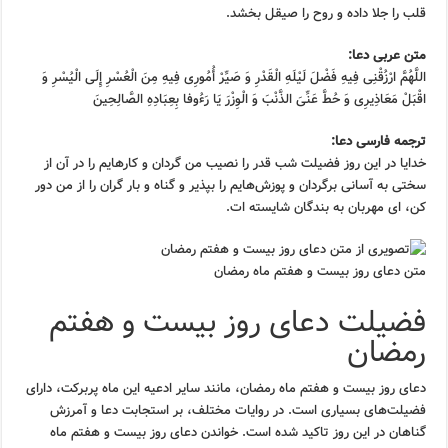
قلب را جلا داده و روح را صیقل بخشد.
متن عربی دعا:
اللَّهُمَّ ارْزُقْنِی فِیهِ فَضْلَ لَیْلَهِ الْقَدْرِ وَ صَیِّرْ أُمُورِی فِیهِ مِنَ الْعُسْرِ إِلَى الْیُسْرِ وَ
اقْبَلْ مَعَاذِیرِی وَ حُطَّ عَنِّیَ الذَّنْبَ وَ الْوِزْرَ یَا رَءُوفا بِعِبَادِهِ الصَّالِحِینَ
ترجمه فارسی دعا:
خدایا در این روز فضیلت شب قدر را نصیب من گردان و کارهایم را در آن از
سختی به آسانی برگردان و پوزش‌هایم را بپذیر و گناه و بار گران را از من دور
کن، ای مهربان به بندگان شایسته ات.
متن دعای روز بیست و هفتم ماه رمضان
فضیلت دعای روز بیست و هفتم
رمضان
دعای روز بیست و هفتم ماه رمضان، مانند سایر ادعیه این ماه پربرکت، دارای
فضیلت‌های بسیاری است. در روایات مختلف، بر استجابت دعا و آمرزش
گناهان در این روز تاکید شده است. خواندن دعای روز بیست و هفتم ماه