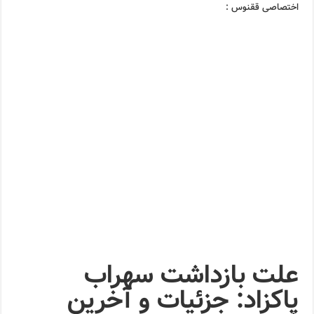
اختصاصی ققنوس :
علت بازداشت سهراب
پاکزاد: جزئیات و آخرین