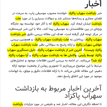
اخبار
خبر
بازداشت سهراب پاکزاد
، خواننده محبوب موسیقی پاپ، به سرعت در
فضای مجازی و رسانه‌ها منتشر شد و سوالات بسیاری را در مورد
علت
بازداشت
ایشان ایجاد کرد.
سهراب پاکزاد
که با آثار خود توانسته بود جایگاه
ویژه‌ای در بین علاقه‌مندان به موسیقی پیدا کند، حالا با این خبر غیرمنتظره،
در مرکز توجه قرار گرفته است. هدف این مقاله بررسی دقیق
خبر بازداشت
سهراب پاکزاد
، پرداختن به
علت بازداشت سهراب پاکزاد
، و همچنین بررسی
حواشی سهراب پاکزاد
و ارائه پاسخ به سوالاتی نظیر
علت بازداشت سهراب
پاکزاد چیست؟
،
آخرین خبر از بازداشت سهراب پاکزاد
،
دلیل دستگیری سهراب
پاکزاد توسط پلیس
،
واکنش ها به بازداشت سهراب پاکزاد
و
آیا سهراب پاکزاد
آزاد شد؟
می‌باشد. در ادامه به بررسی آخرین اطلاعات موجود و تحلیل‌های
مرتبط با این موضوع می‌پردازیم تا تصویری روشن از وضعیت موجود ارائه
دهیم. این مقاله تلاش می‌کند تا با ارائه اطلاعات دقیق و موثق، به ابهامات
موجود در مورد این اتفاق پاسخ دهد.
آخرین اخبار مربوط به بازداشت
سهراب پاکزاد
تا لحظه نگارش این مقاله، اخبار ضد و نقیضی در مورد جزئیات
بازداشت