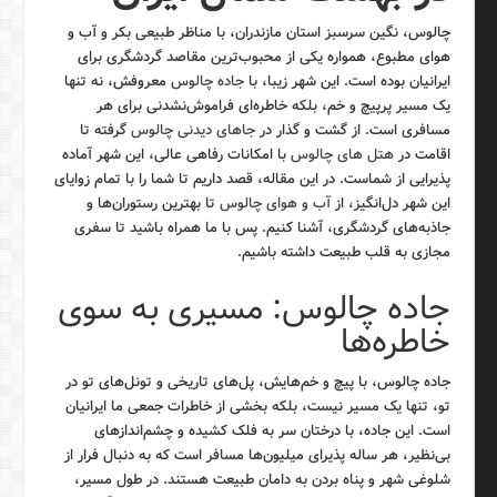
چالوس، نگین سرسبز استان مازندران، با مناظر طبیعی بکر و آب و
هوای مطبوع، همواره یکی از محبوب‌ترین مقاصد گردشگری برای
ایرانیان بوده است. این شهر زیبا، با
جاده چالوس
معروفش، نه تنها
یک مسیر پرپیچ و خم، بلکه خاطره‌ای فراموش‌نشدنی برای هر
مسافری است. از گشت و گذار در
جاهای دیدنی چالوس
گرفته تا
اقامت در
هتل های چالوس
با امکانات رفاهی عالی، این شهر آماده
پذیرایی از شماست. در این مقاله، قصد داریم تا شما را با تمام زوایای
این شهر دل‌انگیز، از
آب و هوای چالوس
تا بهترین رستوران‌ها و
جاذبه‌های گردشگری، آشنا کنیم. پس با ما همراه باشید تا سفری
مجازی به قلب طبیعت داشته باشیم.
جاده چالوس: مسیری به سوی
خاطره‌ها
جاده چالوس، با پیچ و خم‌هایش، پل‌های تاریخی و تونل‌های تو در
تو، تنها یک مسیر نیست، بلکه بخشی از خاطرات جمعی ما ایرانیان
است. این جاده، با درختان سر به فلک کشیده و چشم‌اندازهای
بی‌نظیر، هر ساله پذیرای میلیون‌ها مسافر است که به دنبال فرار از
شلوغی شهر و پناه بردن به دامان طبیعت هستند. در طول مسیر،