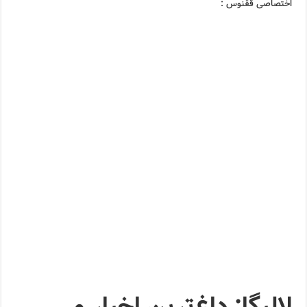
اختصاصی ققنوس :
لالیگا: داغ‌ترین اخبار و