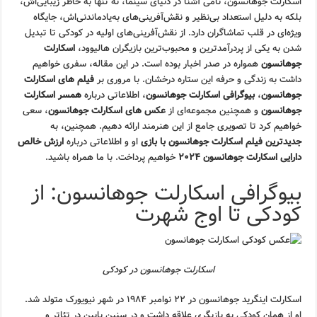
اسکارلت جوهانسون، نامی آشنا در دنیای سینما، نه تنها به خاطر زیبایی‌اش،
بلکه به دلیل استعداد بی‌نظیر و نقش‌آفرینی‌های به‌یادماندنی‌اش، جایگاه
ویژه‌ای در قلب تماشاگران دارد. از نقش‌آفرینی‌های اولیه در کودکی تا تبدیل
شدن به یکی از پردرآمدترین و محبوب‌ترین بازیگران هالیوود،
اسکارلت
جوهانسون
همواره در صدر اخبار بوده است. در این مقاله، سفری خواهیم
داشت به زندگی و حرفه این ستاره درخشان. با مروری بر
فیلم های اسکارلت
جوهانسون
،
بیوگرافی اسکارلت جوهانسون
، اطلاعاتی درباره
همسر اسکارلت
جوهانسون
و همچنین مجموعه‌ای از
عکس های اسکارلت جوهانسون
، سعی
خواهیم کرد تا تصویری جامع از این هنرمند ارائه دهیم. همچنین، به
جدیدترین فیلم اسکارلت جوهانسون با بازی
او و اطلاعاتی درباره
ارزش خالص
دارایی اسکارلت جوهانسون ۲۰۲۴
خواهیم پرداخت. با ما همراه باشید.
بیوگرافی اسکارلت جوهانسون: از
کودکی تا اوج شهرت
اسکارلت جوهانسون در کودکی
اسکارلت اینگرید جوهانسون در ۲۲ نوامبر ۱۹۸۴ در شهر نیویورک متولد شد.
او از همان کودکی به بازیگری علاقه داشت و در سنین پایین در تئاتر و