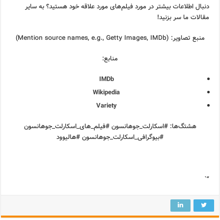
دنبال اطلاعات بیشتر در مورد فیلم‌های مورد علاقه خود هستید؟ به سایر
مقالات ما سر بزنید!
منبع تصاویر: (Mention source names, e.g., Getty Images, IMDb)
منابع:
IMDb
Wikipedia
Variety
هشتگ‌ها: #اسکارلت_جوهانسون #فیلم_های_اسکارلت_جوهانسون
#بیوگرافی_اسکارلت_جوهانسون #هالیوود
“`