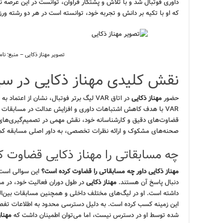
داوری فوتبال شد و با تلاش و پشتکار فراوان، توانست در این عرصه 
که او با تکیه بر دانش و تجربه خود، توانسته است در هر دو رشته 
تصویر مهناز ذکایی – منبع: 
نقش کلیدی مهناز ذکایی در سیستم VAR ل
حضور
مهناز ذکایی
در اتاق VAR لیگ برتر فوتبال، نشان از اعت
VAR با هدف کاهش اشتباهات داوری و افزایش عدالت در مسابقات فوتبال راه‌اندازی شده است.
قضاوت‌های دقیق و کارشناسانه خود، نقش مهمی در تصمیم‌گیری‌های ا
صحنه‌های مشکوک و ارائه نظرات تخصصی، به داور اصلی مسابقه کمک م
چه مسابقاتی را مهناز ذکایی قضاوت 
مهناز ذکایی داور چه مسابقاتی را قضاوت کرده است؟
این سوالی است ک
دنبال پاسخ آن هستند.
مهناز ذکایی
در طول دوران فعالیت خود، در مس
داشته است. او در لیگ‌های مختلف داخلی و همچنین مسابقات بین‌المل
این زمینه کسب کرده است. به دلیل دسترسی محدود به اطلاعات تف
شده توسط او در دسترس نیست، اما می‌توان اطمینان داشت که
مهناز